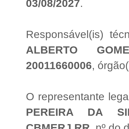
03/08/2027
.
Responsável(is) té
ALBERTO GOM
20011660006
, órgão(
O representante leg
PEREIRA DA SI
CBMERJ RR
, nº do