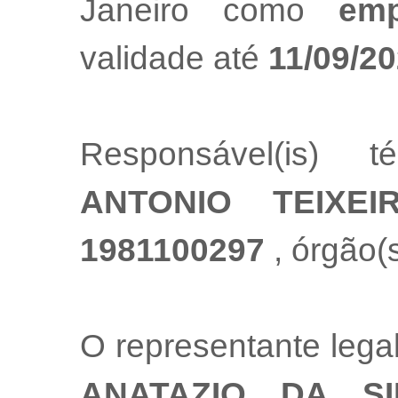
Janeiro como
emp
validade até
11/09/2
Responsável(is) t
ANTONIO TEIXE
1981100297
, órgão(
O representante leg
ANATAZIO DA S