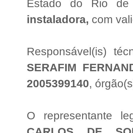
Estado do Rio de
instaladora,
com val
Responsável(is) té
SERAFIM FERNAN
2005399140
, órgão(s
O representante 
CARLOS DE SO