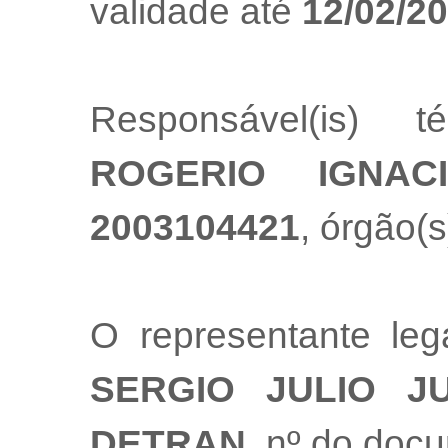
validade até
12/02/2
Responsável(is) t
ROGERIO IGNAC
2003104421
, órgão(s
O representante le
SERGIO JULIO J
DETRAN
, nº do doc