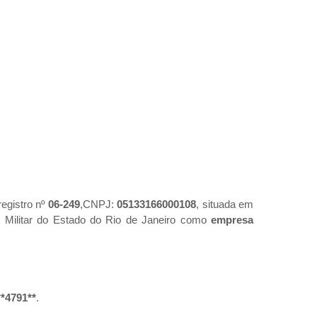
 registro nº
06-249
,CNPJ:
05133166000108
, situada em
 Militar do Estado do Rio de Janeiro como
empresa
**4791**
.