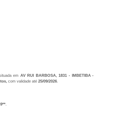
 situada em
AV RUI BARBOSA, 1831 - IMBETIBA -
etos,
com validade até
25/09/2026
.
49**
.