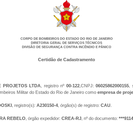
CORPO DE BOMBEIROS DO ESTADO DO RIO DE JANEIRO
DIRETORIA GERAL DE SERVIÇOS TÉCNICOS
DIVISÃO DE SEGURANÇA CONTRA INCÊNDIO E PÂNICO
Certidão de Cadastramento
E PROJETOS LTDA
, registro nº
00-122
,CNPJ:
06025862000155
,
mbeiros Militar do Estado do Rio de Janeiro como
empresa de proj
DOSKI
, registro(s):
A230150-4
, órgão(s) de registro:
CAU
.
RA REBELO
, órgão expedidor:
CREA-RJ
, nº do documento:
***911