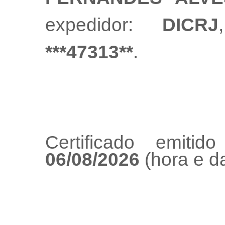
expedidor:
DICRJ
***47313**
.
Certificado emiti
06/08/2026
(hora e da