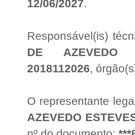
12/06/2027
.
Responsável(is) téc
DE AZEVEDO 
2018112026
, órgão(s
O representante leg
AZEVEDO ESTEVE
nº do documento:
***