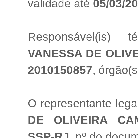
validade até
05/03/2
Responsável(is) t
VANESSA DE OLIV
2010150857
, órgão(s
O representante leg
DE OLIVEIRA CA
SSP-RJ
, nº do docu