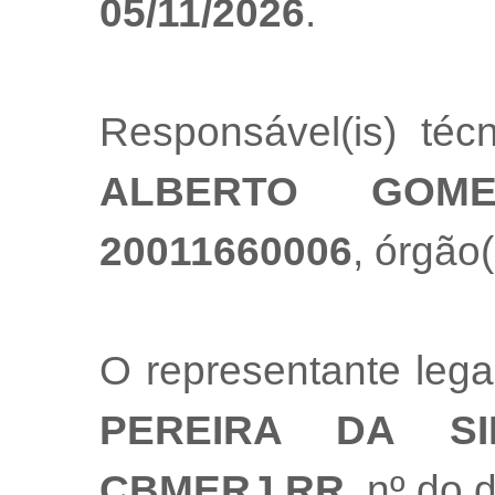
05/11/2026
.
Responsável(is) té
ALBERTO GOM
20011660006
, órgão(
O representante leg
PEREIRA DA SI
CBMERJ RR
, nº do