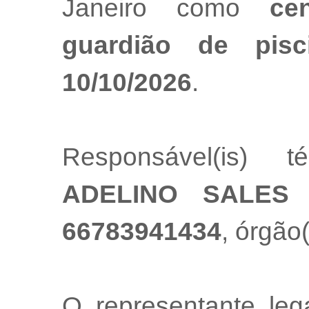
Janeiro como
ce
guardião de pis
10/10/2026
.
Responsável(is) t
ADELINO SALES
66783941434
, órgão(
O representante le