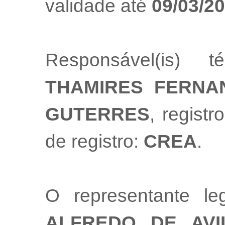
validade até
09/03/2
Responsável(is) t
THAMIRES FERNA
GUTERRES
, registr
de registro:
CREA
.
O representante 
ALFREDO DE AVI