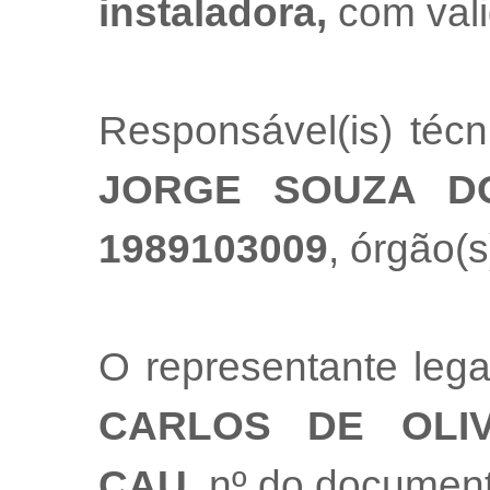
instaladora,
com val
Responsável(is) téc
JORGE SOUZA D
1989103009
, órgão(s
O representante leg
CARLOS DE OLIV
CAU
, nº do documen