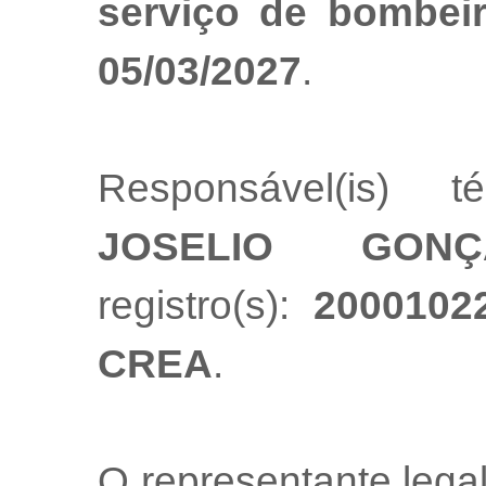
serviço de bombeir
05/03/2027
.
Responsável(is) t
JOSELIO GONÇ
registro(s):
2000102
CREA
.
O representante leg