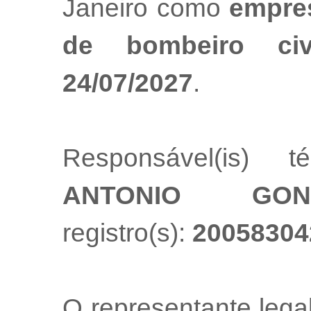
Janeiro como
empres
de bombeiro ci
24/07/2027
.
Responsável(is) t
ANTONIO GON
registro(s):
20058304
O representante leg