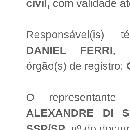
civil,
com validade at
Responsável(is) t
DANIEL FERRI
, 
órgão(s) de registro:
O representante
ALEXANDRE DI S
SSP/SP
, nº do docu