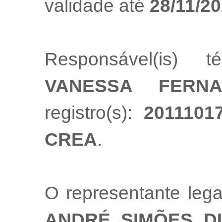
validade até
28/11/2
Responsável(is) t
VANESSA FERN
registro(s):
2011101
CREA
.
O representante leg
ANDRÉ SIMÕES D