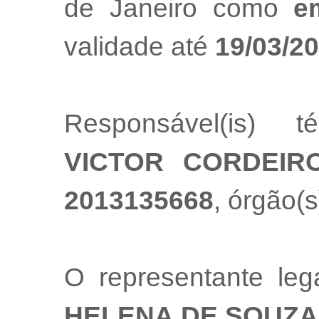
de Janeiro como
e
validade até
19/03/2
Responsável(is) t
VICTOR CORDEIR
2013135668
, órgão(s
O representante le
HELENA DE SOUZA