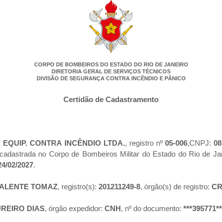
CORPO DE BOMBEIROS DO ESTADO DO RIO DE JANEIRO
DIRETORIA GERAL DE SERVIÇOS TÉCNICOS
DIVISÃO DE SEGURANÇA CONTRA INCÊNDIO E PÂNICO
Certidão de Cadastramento
E EQUIP. CONTRA INCÊNDIO LTDA.
, registro nº
05-006
,CNPJ:
08
 cadastrada no Corpo de Bombeiros Militar do Estado do Rio de J
4/02/2027
.
ALENTE TOMAZ
, registro(s):
201211249-8
, órgão(s) de registro:
C
REIRO DIAS
, órgão expedidor:
CNH
, nº do documento:
***395771**