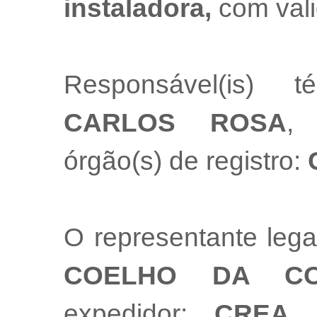
instaladora,
com val
Responsável(is) t
CARLOS ROSA
, 
órgão(s) de registro:
O representante leg
COELHO DA CO
expedidor:
CREA 