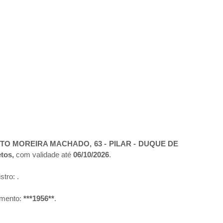
O MOREIRA MACHADO, 63 - PILAR - DUQUE DE
etos,
com validade até
06/10/2026
.
istro:
.
umento:
***1956**
.