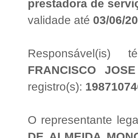
prestadora de servi
validade até
03/06/2
Responsável(is) t
FRANCISCO JOSE
registro(s):
19871074
O representante leg
DE ALMEIDA MON