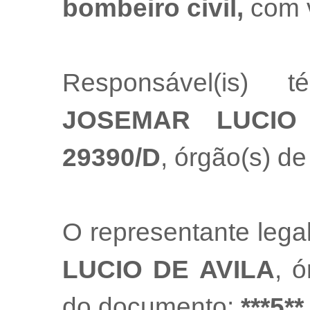
bombeiro civil,
com 
Responsável(is) t
JOSEMAR LUCIO
29390/D
, órgão(s) de
O representante leg
LUCIO DE AVILA
, 
do documento:
***5**