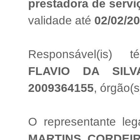
prestadora de servi
validade até
02/02/2
Responsável(is) t
FLAVIO DA SILV
2009364155
, órgão(s
O representante le
MARTINS CORDEI