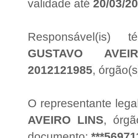
validade até
20/03/2
Responsável(is) t
GUSTAVO AVEI
2012121985
, órgão(s
O representante leg
AVEIRO LINS
, órg
documento:
***56971