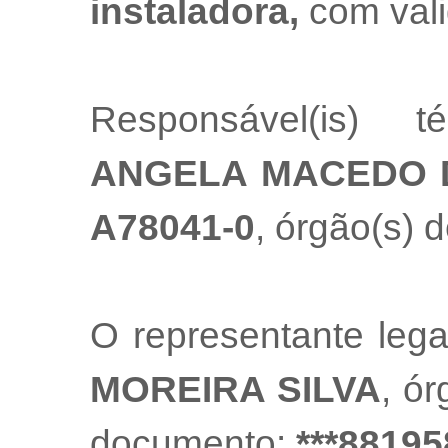
instaladora,
com val
Responsável(is) t
ANGELA MACEDO 
A78041-0
, órgão(s) d
O representante leg
MOREIRA SILVA
, ó
documento:
***88195