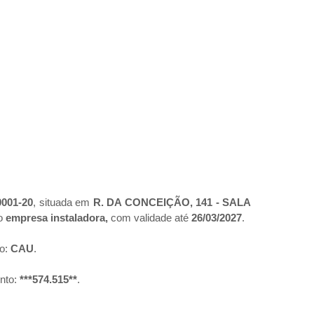
0001-20
, situada em
R. DA CONCEIÇÃO, 141 - SALA
mo
empresa instaladora,
com validade até
26/03/2027
.
ro:
CAU
.
nto:
***574.515**
.