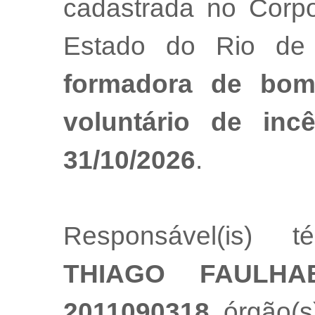
cadastrada no Corpo
Estado do Rio de
formadora de bomb
voluntário de inc
31/10/2026
.
Responsável(is) t
THIAGO FAULHA
2011090318
, órgão(s