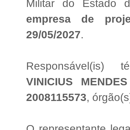
Militar do Estado
empresa de proj
29/05/2027
.
Responsável(is) t
VINICIUS MENDE
2008115573
, órgão(s
O representante leg