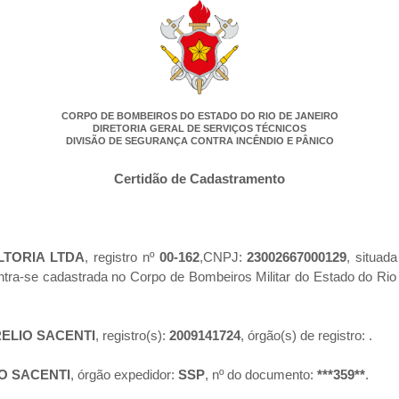
CORPO DE BOMBEIROS DO ESTADO DO RIO DE JANEIRO
DIRETORIA GERAL DE SERVIÇOS TÉCNICOS
DIVISÃO DE SEGURANÇA CONTRA INCÊNDIO E PÂNICO
Certidão de Cadastramento
TORIA LTDA
, registro nº
00-162
,CNPJ:
23002667000129
, situa
ntra-se cadastrada no Corpo de Bombeiros Militar do Estado do Ri
ELIO SACENTI
, registro(s):
2009141724
, órgão(s) de registro:
.
O SACENTI
, órgão expedidor:
SSP
, nº do documento:
***359**
.