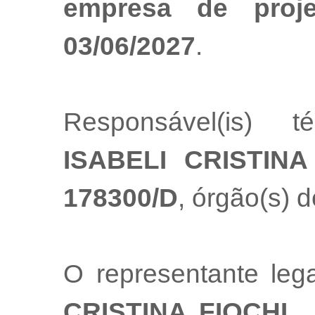
empresa de proj
03/06/2027
.
Responsável(is) t
ISABELI CRISTINA
178300/D
, órgão(s) d
O representante le
CRISTINA FIOCHI
,