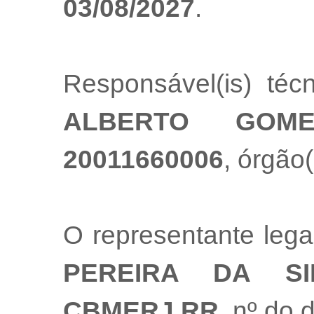
03/08/2027
.
Responsável(is) té
ALBERTO GOM
20011660006
, órgão(
O representante leg
PEREIRA DA SI
CBMERJ RR
, nº do