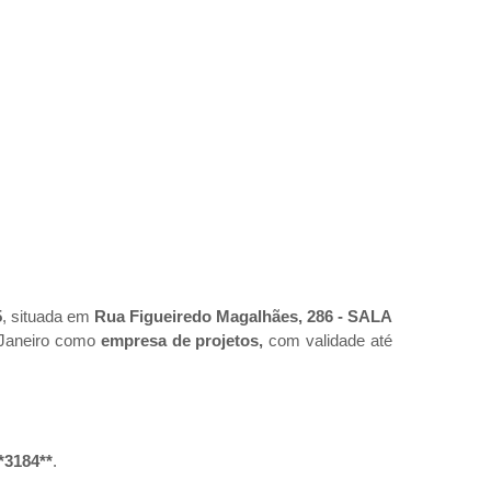
5
, situada em
Rua Figueiredo Magalhães, 286 - SALA
e Janeiro como
empresa de projetos,
com validade até
*3184**
.