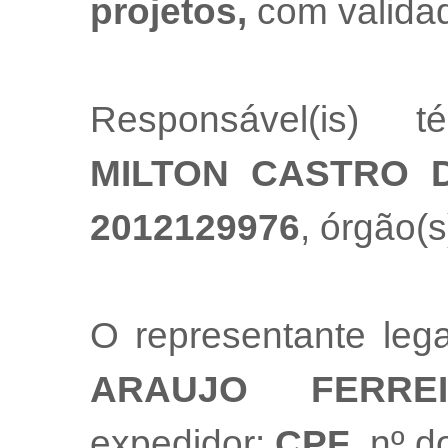
projetos,
com valida
Responsável(is) t
MILTON CASTRO D
2012129976
, órgão(s
O representante le
ARAUJO FERRE
expedidor:
CPF
, nº 