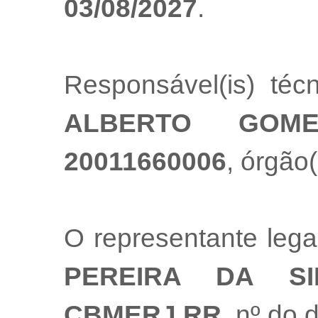
03/08/2027
.
Responsável(is) té
ALBERTO GOM
20011660006
, órgão(
O representante leg
PEREIRA DA SI
CBMERJ RR
, nº do