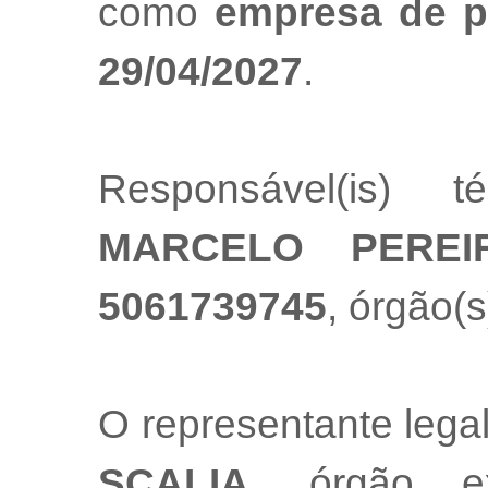
como
empresa de p
29/04/2027
.
Responsável(is) t
MARCELO PEREI
5061739745
, órgão(s
O representante leg
SCALIA
, órgão e