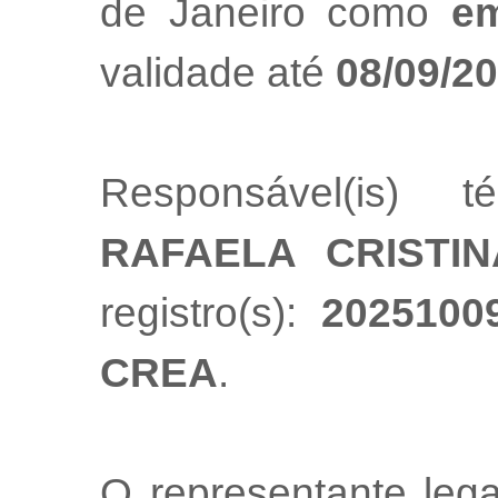
de Janeiro como
em
validade até
08/09/2
Responsável(is) t
RAFAELA CRISTIN
registro(s):
2025100
CREA
.
O representante le