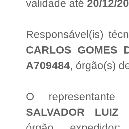
validade até
20/12/2
Responsável(is) téc
CARLOS GOMES 
A709484
, órgão(s) d
O representante
SALVADOR LUIZ 
órgão expedido