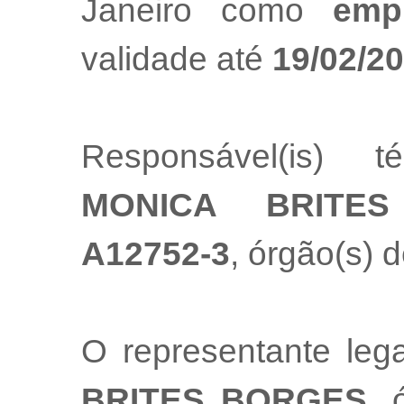
Janeiro como
emp
validade até
19/02/2
Responsável(is) t
MONICA BRITE
A12752-3
, órgão(s) d
O representante le
BRITES BORGES
, 