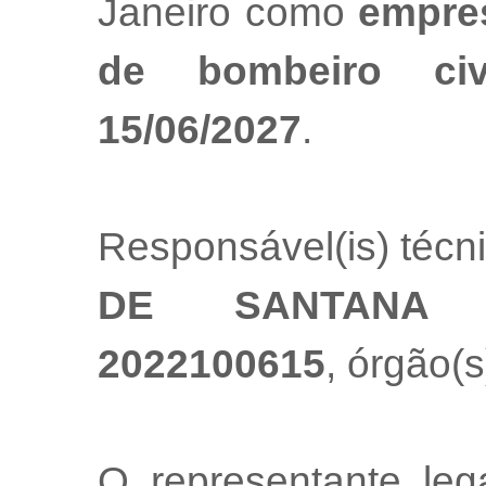
Janeiro como
empres
de bombeiro ci
15/06/2027
.
Responsável(is) técn
DE SANTANA 
2022100615
, órgão(s
O representante le