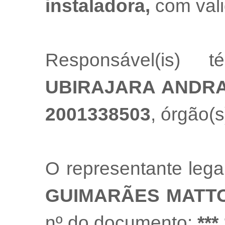
instaladora,
com val
Responsável(is) t
UBIRAJARA ANDRA
2001338503
, órgão(s
O representante leg
GUIMARÃES MATT
nº do documento:
***