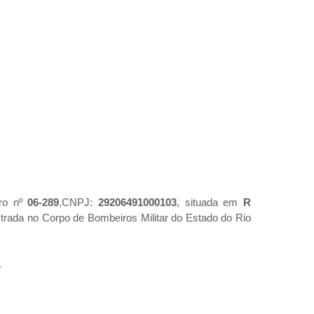
tro nº
06-289
,CNPJ:
29206491000103
, situada em
R
strada no Corpo de Bombeiros Militar do Estado do Rio
.