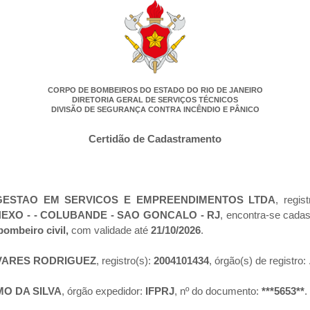
CORPO DE BOMBEIROS DO ESTADO DO RIO DE JANEIRO
DIRETORIA GERAL DE SERVIÇOS TÉCNICOS
DIVISÃO DE SEGURANÇA CONTRA INCÊNDIO E PÂNICO
Certidão de Cadastramento
GESTAO EM SERVICOS E EMPREENDIMENTOS LTDA
, regis
ANEXO - - COLUBANDE - SAO GONCALO - RJ
, encontra-se cada
bombeiro civil,
com validade até
21/10/2026
.
LVARES RODRIGUEZ
, registro(s):
2004101434
, órgão(s) de registro:
O DA SILVA
, órgão expedidor:
IFPRJ
, nº do documento:
***5653**
.