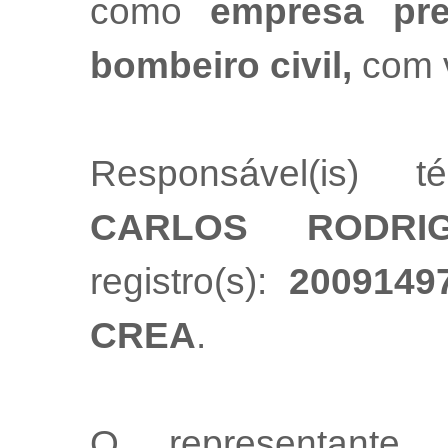
como
empresa pre
bombeiro civil,
com 
Responsável(is) t
CARLOS RODRI
registro(s):
2009149
CREA
.
O representante