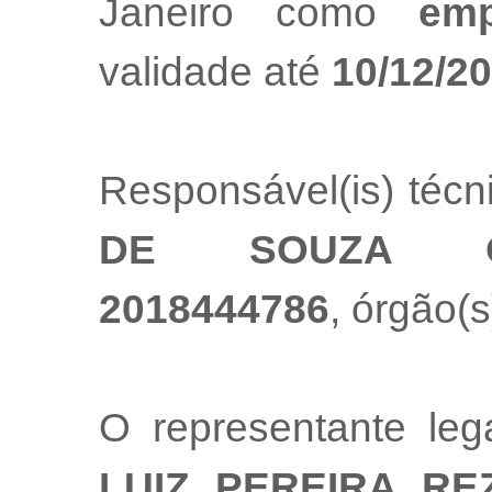
Janeiro como
emp
validade até
10/12/2
Responsável(is) técn
DE SOUZA OL
2018444786
, órgão(s
O representante le
LUIZ PEREIRA RE