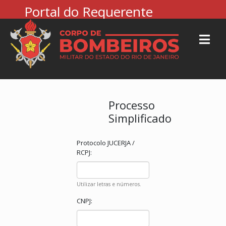
Portal do Requerente
Processo
Simplificado
Protocolo JUCERJA /
RCPJ:
Utilizar letras e números.
CNPJ: