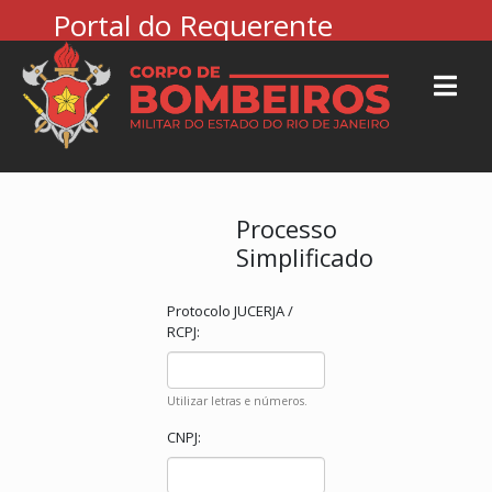
Portal do Requerente
Processo
Simplificado
Protocolo JUCERJA /
RCPJ:
Utilizar letras e números.
CNPJ: