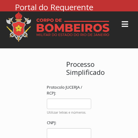
Portal do Requerente
Processo
Simplificado
Protocolo JUCERJA /
RCPJ:
Utilizar letras e números.
CNPJ: