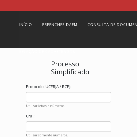
INÍCIO
PREENCHER DAEM
CONSULTA DE DOCUME
RELAÇÃO DE CADASTRADOS
Processo
Simplificado
Protocolo JUCERJA / RCPJ:
Utilizar letras e números.
CNPJ:
Utilizar somente números.