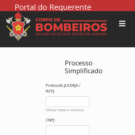
Portal do Requerente
Processo
Simplificado
Protocolo JUCERJA /
RCPJ:
Utilizar letras e números.
CNPJ: