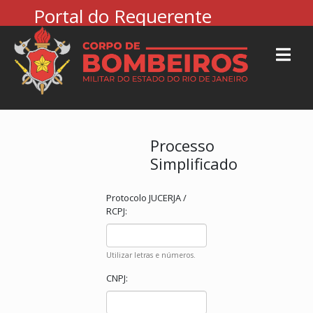
Portal do Requerente
Processo
Simplificado
Protocolo JUCERJA /
RCPJ:
Utilizar letras e números.
CNPJ: